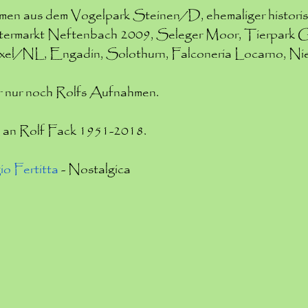
men aus dem Vogelpark Steinen/D, ehemaliger histori
altermarkt Neftenbach 2009, Seleger Moor, Tierpark 
xel/NL, Engadin, Solothurn, Falconeria Locarno, Nie
ir nur noch Rolfs Aufnahmen.
 an Rolf Fack 1951-2018.
o Fertitta
- Nostalgica