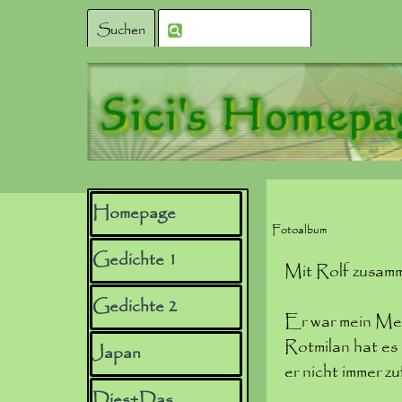
Direkt zum Seiteninhalt
Suchen
Menü überspringen
Homepage
Fotoalbum
Gedichte 1
▼
Mit Rolf zusamm
Gedichte 2
▼
Er war mein Mei
Rotmilan hat es
Japan
▼
er nicht immer z
Dies+Das
▼