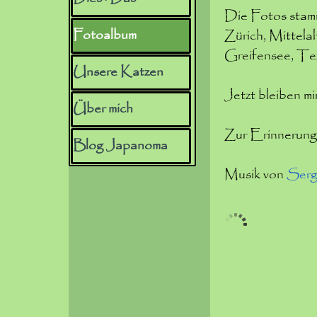
Die Fotos stam
Fotoalbum
▼
Zürich, Mittel
Greifensee, Te
Unsere Katzen
▼
Jetzt bleiben m
Über mich
▼
Zur Erinnerung
Blog Japanoma
Musik von
Sergi