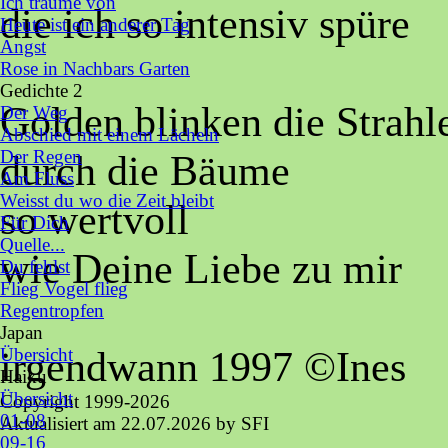
Ich träume von
die ich so intensiv spüre
Heute ist ein anderer Tag
Angst
Rose in Nachbars Garten
Gedichte 2
▼
Golden blinken die Strahl
Der Weg
Abschied mit einem Lächeln
Der Regen
durch die Bäume
Am Fluss
Weisst du wo die Zeit bleibt
so wertvoll
Für Dich
Quelle...
wie Deine Liebe zu mir
Du fehlst
Flieg Vogel flieg
Regentropfen
Japan
▼
irgendwann 1997 ©Ines
Übersicht
Haiku
▼
Übersicht
Copyright 1999-2026
01-08
Aktualisiert am
22.07.2026
by SFI
09-16