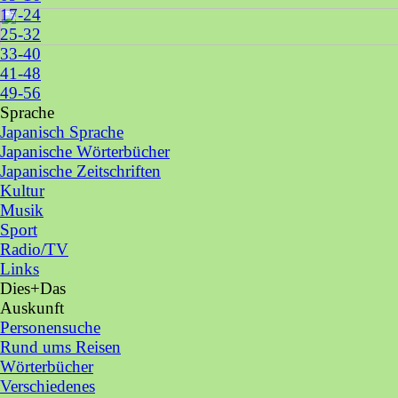
17-24
25-32
33-40
41-48
49-56
Sprache
▼
Japanisch Sprache
Zurück zum Seiteninhalt
Japanische Wörterbücher
Japanische Zeitschriften
Kultur
Musik
Sport
Radio/TV
Links
Dies+Das
▼
Auskunft
▼
Personensuche
Rund ums Reisen
Wörterbücher
Verschiedenes