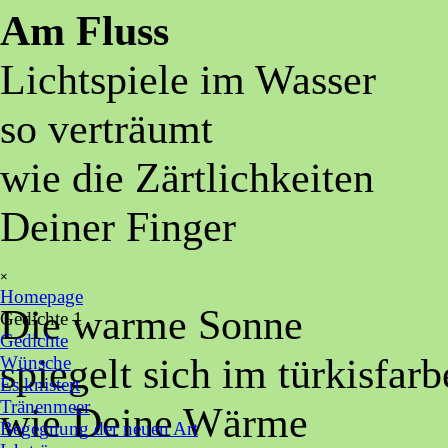
Am Fluss
Lichtspiele im Wasser
so verträumt
wie die
Zärtlichkeiten
Deiner Finger
Menü überspringen
×
Homepage
Die warme Sonne
Gedichte 1
▼
Gedichte
spiegelt sich im türkisfar
Wünsche
Es knistert
Tränenmeer
wie Deine Wärme
Begegnung der neuen Art