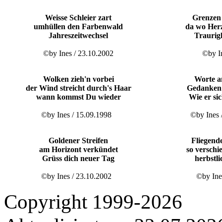
Weisse Schleier zart
Grenzen 
umhüllen den Farbenwald
da wo Herz
Jahreszeitwechsel
Traurigk
©by Ines / 23.10.2002
©by I
Wolken zieh'n vorbei
Worte a
der Wind streicht durch's Haar
Gedanken 
wann kommst Du wieder
Wie er si
©by Ines / 15.09.1998
©by Ines
Goldener Streifen
Fliegend
am Horizont verkündet
so verschi
Grüss dich neuer Tag
herbstl
©by Ines / 23.10.2002
©by Ine
Copyright 1999-2026