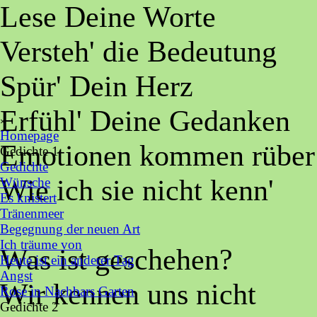
Lese Deine Worte
Versteh' die Bedeutung
Spür' Dein Herz
Menü überspringen
Erfühl' Deine Gedanken
×
Homepage
Emotionen kommen rüber
Gedichte 1
▼
Gedichte
Wie ich sie nicht kenn'
Wünsche
Es knistert
Tränenmeer
Begegnung der neuen Art
Ich träume von
Was ist geschehen?
Heute ist ein anderer Tag
Angst
Wir kennen uns nicht
Rose in Nachbars Garten
Gedichte 2
▼