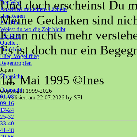
Und doch erscheinst Du mir
Der Weg
Abschied mit einem Lächeln
Der Regen
Meine Gedanken sind nich
Am Fluss
Weisst du wo die Zeit bleibt
Kann nichts mehr versteh
Für Dich
Quelle...
Es ist doch nur ein Begeg
Du fehlst
Flieg Vogel flieg
Regentropfen
Japan
▼
14. Mai 1995 ©Ines
Übersicht
Haiku
▼
Übersicht
Copyright 1999-2026
01-08
Aktualisiert am
22.07.2026
by SFI
09-16
17-24
25-32
33-40
41-48
49-56