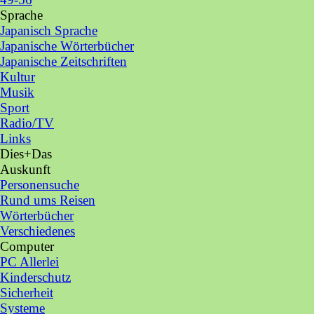
Sprache
▼
Japanisch Sprache
Zurück zum Seiteninhalt
Japanische Wörterbücher
Japanische Zeitschriften
Kultur
Musik
Sport
Radio/TV
Links
Dies+Das
▼
Auskunft
▼
Personensuche
Rund ums Reisen
Wörterbücher
Verschiedenes
Computer
▼
PC Allerlei
Kinderschutz
Sicherheit
Systeme