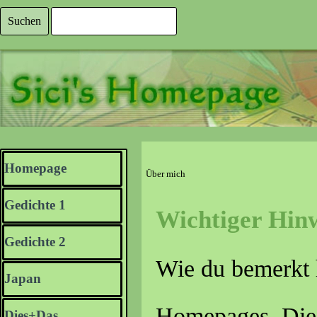
Direkt zum Seiteninhalt
Suchen
Menü überspringen
Homepage
Über mich
Gedichte 1
▼
Wichtiger Hinw
Gedichte 2
▼
Wie du bemerkt h
Japan
▼
Homepages. Die 
Dies+Das
▼